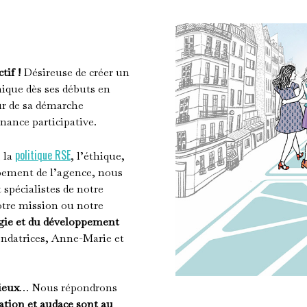
tif !
Désireuse de créer un
que dès ses débuts en
r de sa démarche
nance participative.
politique RSE
, la
, l’éthique,
pement de l’agence, nous
spécialistes de notre
otre mission ou notre
égie et du développement
ondatrices, Anne-Marie et
ieux
… Nous répondrons
ation et audace sont au