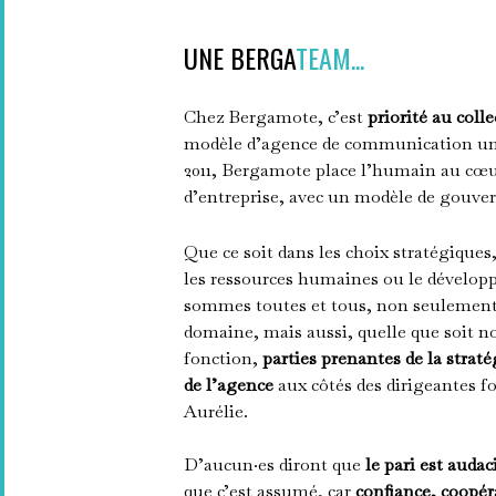
UNE BERGA
TEAM...
Chez Bergamote, c’est
priorité au collec
modèle d’agence de communication uni
2011, Bergamote place l’humain au cœu
d’entreprise, avec un modèle de gouver
Que ce soit dans les choix stratégiques
les ressources humaines ou le dévelop
sommes toutes et tous, non seulement 
domaine, mais aussi, quelle que soit n
fonction,
parties prenantes de la strat
de l’agence
aux côtés des dirigeantes f
Aurélie.
D’aucun·es diront que
le pari est audac
que c’est assumé, car
confiance, coopér