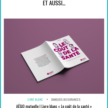
ET AUSSI...
LIVRE BLANC
BANQUES/ASSURANCES
AÉSIO mutuelle | Livre blanc « Le coût de la santé »